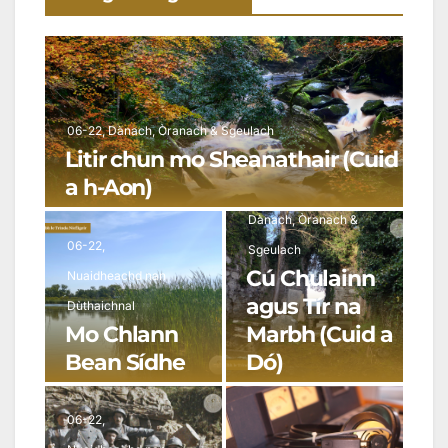
06-22
,
Dànach, Òranach & Sgeulach
Litir chun mo Sheanathair (Cuid
a h-Aon)
06-22
,
Dànach, Òranach &
06-22
,
Sgeulach
Cú Chulainn
Nuaidheachd nan
agus Tír na
Dùthaichnal
Mo Chlann
Marbh (Cuid a
Bean Sídhe
Dó)
06-22
,