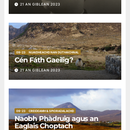
Cianaigh (1877 go 1943)
21 AN GIBLEAN 2023
09-23
NUAIDHEACHD NAN DÙTHAICHNAL
Cén Fáth Gaeilig?
21 AN GIBLEAN 2023
09-23
CREIDEAMH & SPIORADALACHD
Naobh Phàdruig agus an
Eaglais Choptach