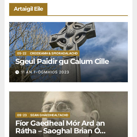
Artaigil Eile
05-22
CREIDEAMH & SPIORADALACHD
Sgeul Paidir gu Calum Cille
11 AN T-ÒGMHIOS 2023
09-23
SEAN GHÀEDHEALTACHD
Fíor Gaedheal Mór Ard an
Rátha – Saoghal Brian Ó