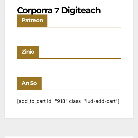
Corporra ⁊ Digiteach
Patreon
Zinio
An So
[add_to_cart id="918" class="lud-add-cart"]