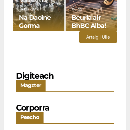
Nuaidheachd nan
Dùthaichnal
06-22
Na Daoine
Beurla air
Gorma
BhBC Alba!
Artaigil Uile
Digiteach
Magzter
Corporra
Peecho