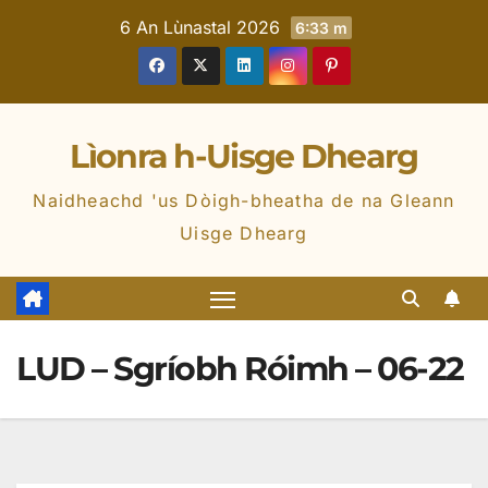
6 An Lùnastal 2026
6:33 m
Lìonra h-Uisge Dhearg
Naidheachd 'us Dòigh-bheatha de na Gleann
Uisge Dhearg
LUD – Sgríobh Róimh – 06-22