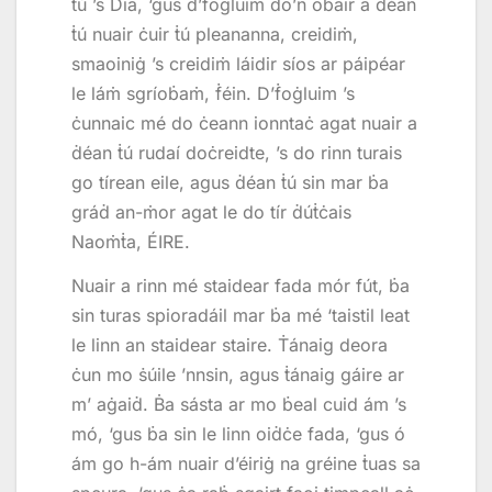
ṫú ’s Ḋia, ‘gus d’ḟoġluim do’n obair a ḋéan
ṫú nuair ċuir ṫú pleananna, creidiṁ,
smaoiniġ ’s creidiṁ láidir síos ar páipéar
le láṁ sgríoḃaṁ, ḟéin. D’ḟoġluim ’s
ċunnaic mé do ċeann ionntaċ agat nuair a
ḋéan ṫú rudaí doċreidte, ’s do rinn turais
go tírean eile, agus ḋéan ṫú sin mar ḃa
gráḋ an-ṁor agat le do tír ḋúṫċais
Naoṁṫa, ÉIRE.
Nuair a rinn mé staidear fada mór fút, ḃa
sin turas spioradáil mar ḃa mé ‘taistil leat
le linn an staidear staire. Ṫánaig deora
ċun mo ṡúile ’nnsin, agus ṫánaig gáire ar
m’ aġaiḋ. Ḃa sásta ar mo ḃeal cuid ám ’s
mó, ‘gus ḃa sin le linn oiḋċe fada, ‘gus ó
ám go h-ám nuair d’éiriġ na gréine ṫuas sa