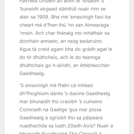
Fairfield Dridéin an ainm le ‘tosaidh ’s
‘bunaidh airgead sláintiúil nuair rinn se
stair sa 1909. Bha mé ’smaoinigh faoi ba
cheart má d’fhan thú ’nn san Aimearaga
’nnsin. Ach char thánaig mo mháthair sa
domhain annsein, an nasg eadaruinn.
Agus tá creid agam bha do grádh agat le
do tír dhúthchais, ach le do teannga
dhúthchais go h-áiridh, an Athbheochán
Gaedhealg.
‘S smaoinigh mé fhéin cá mhéad
dh’fhoghluim dánta ’s daoine Gaedhealg
mar bhunaidh thú craoibh ’s cumainn
Connradh na Gaeilge ‘gus mar píosa
Gaedhealg a sgríobh thú sa páipeara
nuadhachda sa luath 20adh Aois? Nuair a
bhunaidh Nuadhachd Thír Chonaill ’s