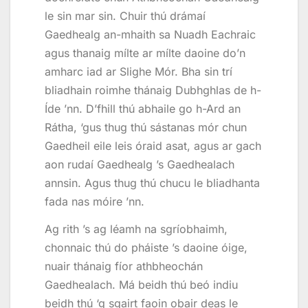
le sin mar sin. Chuir thú drámaí
Gaedhealg an-mhaith sa Nuadh Eachraic
agus thanaig mílte ar mílte daoine do’n
amharc iad ar Slighe Mór. Bha sin trí
bliadhain roimhe thánaig Dubhghlas de h-
Íde ’nn. D’fhill thú abhaile go h-Ard an
Rátha, ‘gus thug thú sástanas mór chun
Gaedheil eile leis óraid asat, agus ar gach
aon rudaí Gaedhealg ’s Gaedhealach
annsin. Agus thug thú chucu le bliadhanta
fada nas móire ’nn.
Ag rith ’s ag léamh na sgríobhaimh,
chonnaic thú do pháiste ’s daoine óige,
nuair thánaig fíor athbheochán
Gaedhealach. Má beidh thú beó indiu
beidh thú ‘g sgairt faoin obair deas le