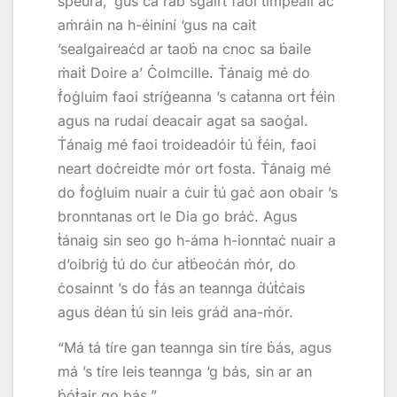
speura, ‘gus ċa raḃ sgairt faoi timpeall aċ
aṁráin na h-éiníní ‘gus na cait
’sealgaireaċd ar taoḃ na cnoc sa ḃaile
ṁaiṫ Doire a’ Ċolmcille. Ṫánaig mé do
ḟoġluim faoi stríġeanna ’s caṫanna ort ḟéin
agus na rudaí deacair agat sa saoġal.
Ṫánaig mé faoi troideadóir ṫú ḟéin, faoi
neart doċreidte mór ort fosta. Ṫánaig mé
do ḟoġluim nuair a ċuir ṫú gaċ aon obair ’s
bronntanas ort le Dia go bráċ. Agus
ṫánaig sin seo go h-áma h-ionntaċ nuair a
d’oibriġ ṫú do ċur aṫḃeoċán ṁór, do
ċosainnt ’s do ḟás an teannga ḋúṫċais
agus ḋéan ṫú sin leis gráḋ ana-ṁór.
“Má tá tíre gan teannga sin tíre ḃás, agus
má ’s tíre leis teannga ‘g bás, sin ar an
ḃóṫair go bás.”