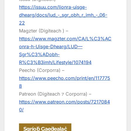
https://issuu.com/lionra-uisge-
dhearg/docs/lud_-_sgr_obh_r_imh_-_06-
22
Magzter (Digiteach ) –
https://www.magzter.com/CA/L%C3%AC
onra-h-Uisge-Dhearg/LUD—
Sgr%C3%ADobh-
R%C3%B3imh/Lifestyle/1074194
Peecho (Corporra) –
https://www.peecho.com/print/en/117775
8
Patreon (Digiteach ⁊ Corporra) –
https://www.patreon.com/posts/7217084
0/
Sgríoḃ Gaeḋealaċ