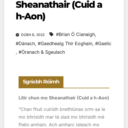
Sheanathair (Cuid a
h-Aon)
#Brian Ó Cianaigh
,
DÙBH 8, 2022
#Dànach
,
#Gaedhealg Thír Eoghain
,
#Gaelic
,
#Òranach & Sgeulach
Sgríobh Róimh
Litir chun mo Sheanathair (Cuid a h-Aon)
“Chan fhuil cuiridh breithiúnas orm-sa le
mo bhrisidh mar tá siad mo bhrisidh mé
fhéin amhain. Ach amharc isteach mo