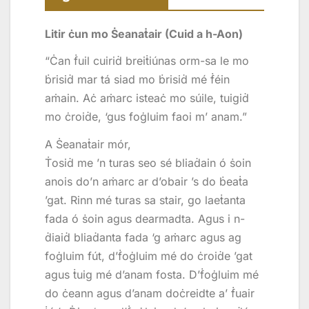
Litir ċun mo Ṡeanaṫair (Cuid a h-Aon)
“Ċan ḟuil cuiriḋ breiṫiúnas orm-sa le mo
ḃrisiḋ mar tá siad mo ḃrisiḋ mé ḟéin
aṁain. Aċ aṁarc isteaċ mo súile, tuigiḋ
mo ċroiḋe, ‘gus foġluim faoi m’ anam.”
A Ṡeanaṫair mór,
Ṫosiḋ me ’n turas seo sé bliaḋain ó ṡoin
anois do’n aṁarc ar d’obair ’s do ḃeaṫa
’gat. Rinn mé turas sa stair, go laeṫanta
fada ó ṡoin agus dearmadta. Agus i n-
ḋiaiḋ bliaḋanta fada ‘g aṁarc agus ag
foġluim fút, d’ḟoġluim mé do ċroiḋe ’gat
agus ṫuig mé d’anam fosta. D’ḟoġluim mé
do ċeann agus d’anam doċreidte a’ ḟuair