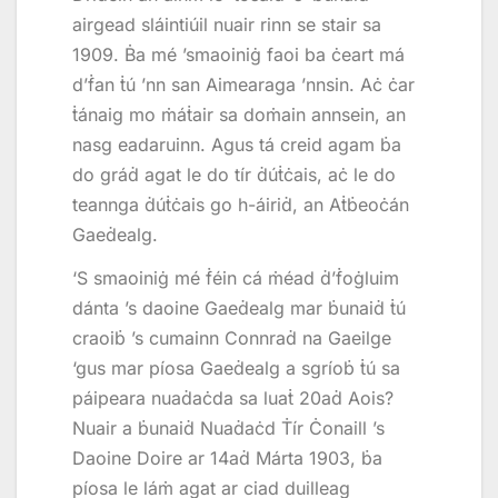
airgead sláintiúil nuair rinn se stair sa
1909. Ḃa mé ’smaoiniġ faoi ba ċeart má
d’ḟan ṫú ’nn san Aimearaga ’nnsin. Aċ ċar
ṫánaig mo ṁáṫair sa doṁain annsein, an
nasg eadaruinn. Agus tá creid agam ḃa
do gráḋ agat le do tír ḋúṫċais, aċ le do
teannga ḋúṫċais go h-áiriḋ, an Aṫḃeoċán
Gaeḋealg.
‘S smaoiniġ mé ḟéin cá ṁéad ḋ’ḟoġluim
dánta ’s daoine Gaeḋealg mar ḃunaiḋ ṫú
craoiḃ ’s cumainn Connraḋ na Gaeilge
‘gus mar píosa Gaeḋealg a sgríoḃ ṫú sa
páipeara nuaḋaċda sa luaṫ 20aḋ Aois?
Nuair a ḃunaiḋ Nuaḋaċd Ṫír Ċonaill ’s
Daoine Doire ar 14aḋ Márta 1903, ḃa
píosa le láṁ agat ar ciad duilleag