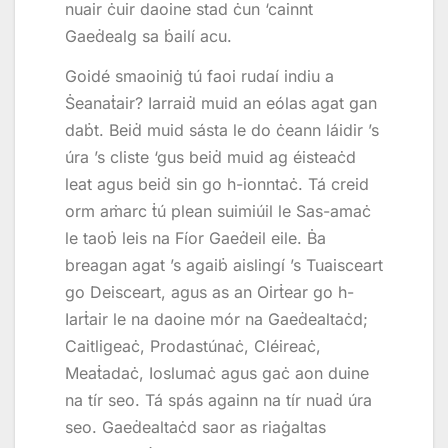
nuair ċuir daoine stad ċun ‘cainnt
Gaeḋealg sa ḃailí acu.
Goidé smaoiniġ tú faoi rudaí indiu a
Ṡeanaṫair? Iarraiḋ muid an eólas agat gan
daḃt. Beiḋ muid sásta le do ċeann láidir ’s
úra ’s cliste ‘gus beiḋ muid ag éisteaċd
leat agus beiḋ sin go h-ionntaċ. Tá creid
orm aṁarc ṫú plean suimiúil le Sas-amaċ
le taoḃ leis na Fíor Gaeḋeil eile. Ḃa
breagan agat ’s agaiḃ aislingí ’s Tuaisceart
go Deisceart, agus as an Oirṫear go h-
Iarṫair le na daoine mór na Gaeḋealtaċd;
Caitligeaċ, Prodastúnaċ, Cléireaċ,
Meaṫadaċ, Ioslumaċ agus gaċ aon duine
na tír seo. Tá spás againn na tír nuaḋ úra
seo. Gaeḋealtaċd saor as riaġaltas