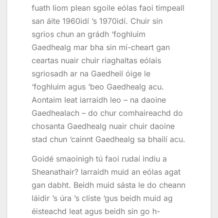
fuath liom plean sgoile eólas faoi timpeall
san áite 1960idí ’s 1970idí. Chuir sin
sgrios chun an grádh ‘foghluim
Gaedhealg mar bha sin mí-cheart gan
ceartas nuair chuir riaghaltas eólais
sgriosadh ar na Gaedheil óige le
‘foghluim agus ‘beo Gaedhealg acu.
Aontaim leat iarraidh leo – na daoine
Gaedhealach – do chur comhaireachd do
chosanta Gaedhealg nuair chuir daoine
stad chun ‘cainnt Gaedhealg sa bhailí acu.
Goidé smaoinigh tú faoi rudaí indiu a
Sheanathair? Iarraidh muid an eólas agat
gan dabht. Beidh muid sásta le do cheann
láidir ’s úra ’s cliste ‘gus beidh muid ag
éisteachd leat agus beidh sin go h-