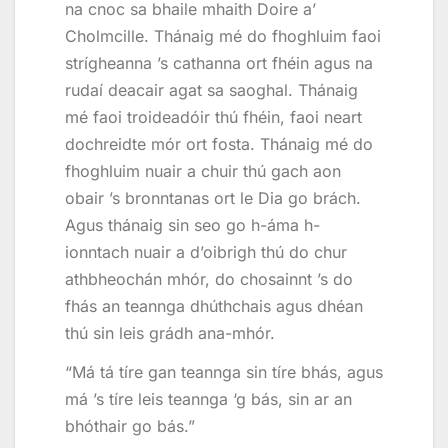
na cnoc sa bhaile mhaith Doire a’
Cholmcille. Thánaig mé do fhoghluim faoi
strígheanna ’s cathanna ort fhéin agus na
rudaí deacair agat sa saoghal. Thánaig
mé faoi troideadóir thú fhéin, faoi neart
dochreidte mór ort fosta. Thánaig mé do
fhoghluim nuair a chuir thú gach aon
obair ’s bronntanas ort le Dia go brách.
Agus thánaig sin seo go h-áma h-
ionntach nuair a d’oibrigh thú do chur
athbheochán mhór, do chosainnt ’s do
fhás an teannga dhúthchais agus dhéan
thú sin leis grádh ana-mhór.
“Má tá tíre gan teannga sin tíre bhás, agus
má ’s tíre leis teannga ‘g bás, sin ar an
bhóthair go bás.”