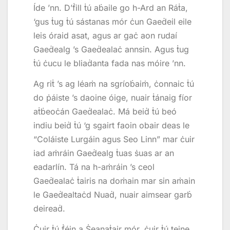
Íde ’nn. D’ḟill ṫú aḃaile go h-Ard an Ráṫa,
‘gus ṫug ṫú sástanas mór ċun Gaeḋeil eile
leis óraid asat, agus ar gaċ aon rudaí
Gaeḋealg ’s Gaeḋealaċ annsin. Agus ṫug
ṫú ċucu le bliaḋanta fada nas móire ’nn.
Ag riṫ ’s ag léaṁ na sgríoḃaiṁ, ċonnaic ṫú
do ṗáiste ’s daoine óige, nuair ṫánaig fíor
aṫḃeoċán Gaeḋealaċ. Má beiḋ ṫú beó
indiu beiḋ ṫú ‘g sgairt faoin obair deas le
“Coláiste Lurgáin agus Seo Linn” mar ċuir
iad aṁráin Gaeḋealg ṫuas ṡuas ar an
eadarlín. Tá na h-aṁráin ’s ceol
Gaeḋealaċ ṫairis na doṁain mar sin aṁain
le Gaeḋealtaċd Nuaḋ, nuair aimsear garḃ
deireaḋ.
Ċuir ṫú ḟéin a Ṡeanaṫair mór, ċuir ṫú teine