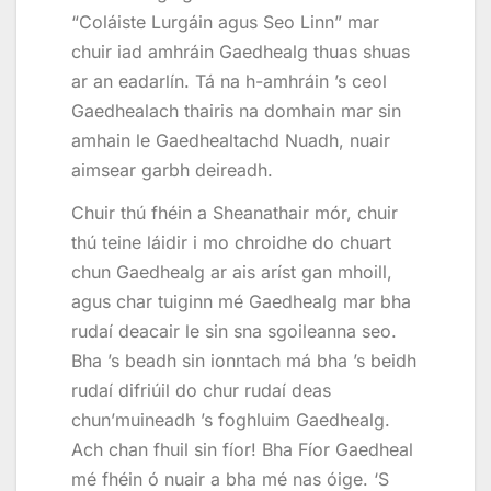
“Coláiste Lurgáin agus Seo Linn” mar
chuir iad amhráin Gaedhealg thuas shuas
ar an eadarlín. Tá na h-amhráin ’s ceol
Gaedhealach thairis na domhain mar sin
amhain le Gaedhealtachd Nuadh, nuair
aimsear garbh deireadh.
Chuir thú fhéin a Sheanathair mór, chuir
thú teine láidir i mo chroidhe do chuart
chun Gaedhealg ar ais aríst gan mhoill,
agus char tuiginn mé Gaedhealg mar bha
rudaí deacair le sin sna sgoileanna seo.
Bha ’s beadh sin ionntach má bha ’s beidh
rudaí difriúil do chur rudaí deas
chun’muineadh ’s foghluim Gaedhealg.
Ach chan fhuil sin fíor! Bha Fíor Gaedheal
mé fhéin ó nuair a bha mé nas óige. ‘S