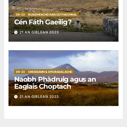
09-23
NUAIDHEACHD NAN DÙTHAICHNAL
Cén Fáth Gaeilig?
21 AN GIBLEAN 2023
09-23
CREIDEAMH & SPIORADALACHD
Naobh Phàdruig agus an
Eaglais Choptach
21 AN GIBLEAN 2023