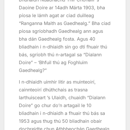
Daoine Doire ar 14adh Márta 1903, bha
píosa le lámh agat ar ciad duilleag
“Ranganna Maith as Gaedhealg.” Bha ciad
píosa sgríobhadh Gaedhealg ann agus
bha dán Gaedhealg fosta. Agus 40
bliadhain i n-dhiaidh sin go dtí fhuair thú
bás, sgríobh thú n-artagal sa “Dialann
Doire” – ‘Bhfuil thú ag Foghluim
Gaedhealg?”
I n-dhiaidh uimhir litir as muinteoirí,
cainnteoirí dhúthchais as trasna
Iarthuisceart ’s Ulaidh, chuaidh “Dialann
Doire” go chur do’n artagail le 10
bliadhain i n-dhiaidh a fhuair thú bás sa
1953 agus thug thú 50 bliadhain obair
dochreidte chun Athbheochán Gaedhealg