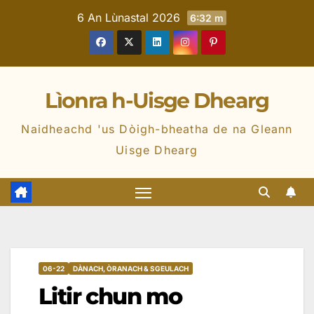
6 An Lùnastal 2026
6:32 m
Lìonra h-Uisge Dhearg
Naidheachd 'us Dòigh-bheatha de na Gleann
Uisge Dhearg
06-22
DÀNACH, ÒRANACH & SGEULACH
Litir chun mo