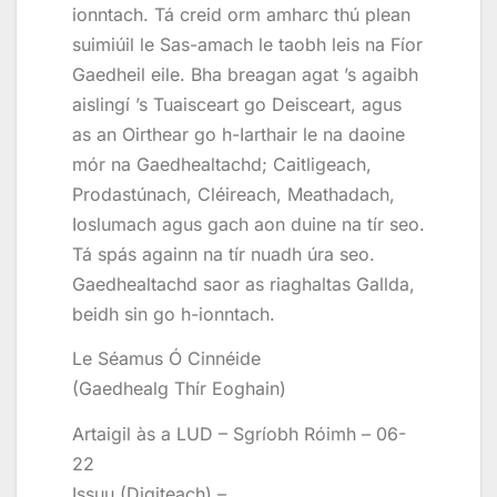
ionntach. Tá creid orm amharc thú plean
suimiúil le Sas-amach le taobh leis na Fíor
Gaedheil eile. Bha breagan agat ’s agaibh
aislingí ’s Tuaisceart go Deisceart, agus
as an Oirthear go h-Iarthair le na daoine
mór na Gaedhealtachd; Caitligeach,
Prodastúnach, Cléireach, Meathadach,
Ioslumach agus gach aon duine na tír seo.
Tá spás againn na tír nuadh úra seo.
Gaedhealtachd saor as riaghaltas Gallda,
beidh sin go h-ionntach.
Le Séamus Ó Cinnéide
(Gaedhealg Thír Eoghain)
Artaigil às a LUD – Sgríobh Róimh – 06-
22
Issuu (Digiteach) –