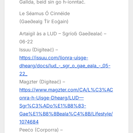
Gallda, beiḋ sin go h-ionntaċ.
Le Séamus Ó Cinnéide
(Gaeḋealg Ṫír Eoġain)
Artaigil às a LUD – Sgríoḃ Gaeḋealaċ –
06-22
Issuu (Digiteaċ) –
https://issuu.com/lionra-uisge-
dhearg/docs/lud_-_sgr_o_gae_eala_-_05-
22_
Magzter (Digiteaċ) –
https://www.magzter.com/CA/L%C3%AC
onra-h-Uisge-Dhearg/LUD—
Sgr%C3%ADo%E1%B8%83-
Gae%E1%B8%8Beala%C4%8B/Lifestyle/
1074684
Peeċo (Corporra) –