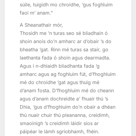
súile, tuigidh mo chroidhe, ‘gus foghluim
faoi m’ anam.”
A Sheanathair mór,
Thosidh me ’n turas seo sé bliadhain ó
shoin anois do’n amharc ar d’obair ’s do
bheatha ’gat. Rinn mé turas sa stair, go
laethanta fada ó shoin agus dearmadta.
Agus i n-dhiaidh bliadhanta fada ‘g
amharc agus ag foghluim fút, d’fhoghluim
mé do chroidhe ’gat agus thuig mé
d’anam fosta. D’fhoghluim mé do cheann
agus d’anam dochreidte a’ fhuair thú ’s
Dhia, ‘gus d’fhoghluim do’n obair a dhéan
thú nuair chuir thú pleananna, creidimh,
smaoinigh ’s creidimh láidir síos ar
páipéar le lámh sgríobhamh, fhéin.