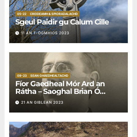
05-22
CREIDEAMH & SPIORADALACHD
Sgeul Paidir gu Calum Cille
11 AN T-ÒGMHIOS 2023
09-23
SEAN GHÀEDHEALTACHD
Fíor Gaedheal Mór Ard an
Rátha – Saoghal Brian Ó
Cianaigh (1877 go 1943)
21 AN GIBLEAN 2023