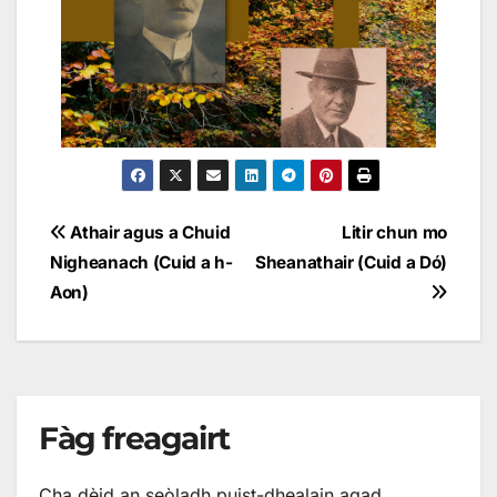
Athair agus a Chuid
Litir chun mo
Nigheanach (Cuid a h-
Sheanathair (Cuid a Dó)
Aon)
Fàg freagairt
Cha dèid an seòladh puist-dhealain agad