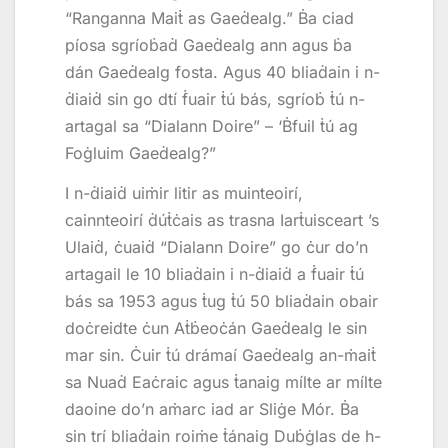
“Ranganna Maiṫ as Gaeḋealg.” Ḃa ciad
píosa sgríoḃaḋ Gaeḋealg ann agus ḃa
dán Gaeḋealg fosta. Agus 40 bliaḋain i n-
ḋiaiḋ sin go dtí ḟuair ṫú bás, sgríoḃ ṫú n-
artagal sa “Dialann Doire” – ‘Ḃfuil ṫú ag
Foġluim Gaeḋealg?”
I n-ḋiaiḋ uiṁir litir as muinteoirí,
cainnteoirí ḋúṫċais as trasna Iarṫuisceart ’s
Ulaiḋ, ċuaiḋ “Dialann Doire” go ċur do’n
artagail le 10 bliaḋain i n-ḋiaiḋ a ḟuair ṫú
bás sa 1953 agus ṫug ṫú 50 bliaḋain obair
doċreidte ċun Aṫḃeoċán Gaeḋealg le sin
mar sin. Ċuir ṫú drámaí Gaeḋealg an-ṁaiṫ
sa Nuaḋ Eaċraic agus ṫanaig mílte ar mílte
daoine do’n aṁarc iad ar Sliġe Mór. Ḃa
sin trí bliaḋain roiṁe ṫánaig Duḃġlas de h-