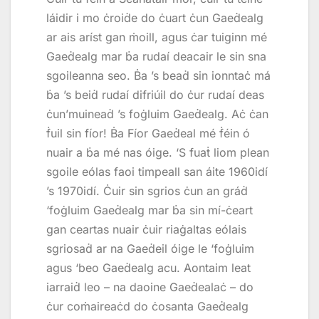
láidir i mo ċroiḋe do ċuart ċun Gaeḋealg
ar ais aríst gan ṁoill, agus ċar tuiginn mé
Gaeḋealg mar ḃa rudaí deacair le sin sna
sgoileanna seo. Ḃa ’s beaḋ sin ionntaċ má
ḃa ’s beiḋ rudaí difriúil do ċur rudaí deas
ċun’muineaḋ ’s foġluim Gaeḋealg. Aċ ċan
ḟuil sin fíor! Ḃa Fíor Gaeḋeal mé ḟéin ó
nuair a ḃa mé nas óige. ‘S fuaṫ liom plean
sgoile eólas faoi timpeall san áite 1960idí
’s 1970idí. Ċuir sin sgrios ċun an gráḋ
‘foġluim Gaeḋealg mar ḃa sin mí-ċeart
gan ceartas nuair ċuir riaġaltas eólais
sgriosaḋ ar na Gaeḋeil óige le ‘foġluim
agus ‘beo Gaeḋealg acu. Aontaim leat
iarraiḋ leo – na daoine Gaeḋealaċ – do
ċur coṁaireaċd do ċosanta Gaeḋealg