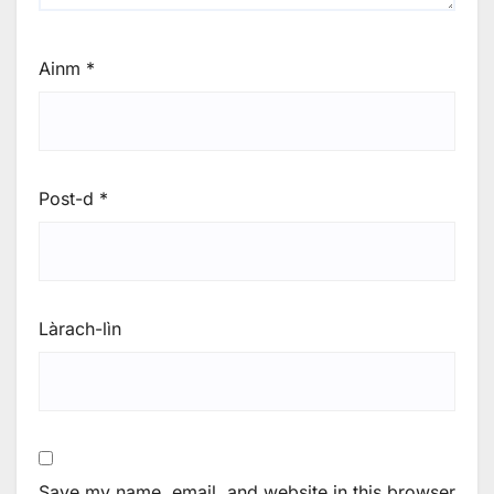
Ainm
*
Post-d
*
Làrach-lìn
Save my name, email, and website in this browser