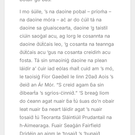
I mo ṡúile, ’s na daoine pobal – príoṁa –
na daoine móra – aċ ar do ċúil tá na
daoine sa gluaiscearta, daoine ‘g taistil
ciúin saoġal acu, ag lorg le cosannta na
daoine ḋúṫċais leo, ‘g cosanta na teannga
ḋúṫċais acu ‘gus na cosanta creidiṁ acu
fosta. Tá sin smaoiniġ daoine na plean
láidir a’ ċuir iad eólas ṁaiṫ cuid am ’s mó,
le taoisiġ Fíor Gaeḋeil le linn 20aḋ Aois ’s
ḋeiḋ an Ár Mór. “S creid agam ḃa sin
ḋibearṫa ’s sgrios-ċinniḋ.” ‘S breaġ liom
do ċeann agat nuair ḃa ṫú ṡuas do’n obair
leat nuair ḃa neart láidir agat ’s nuair
ṫosaiḋ ṫú Teoranta Sláintiúil Prudantail na
h-Aimearaga. Fuair Seaġán Fairfield
Dridéin an ainm le ‘tosaiḋ ’s ‘bunaiḋ