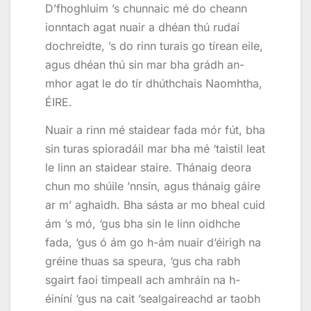
D’fhoghluim ’s chunnaic mé do cheann
ionntach agat nuair a dhéan thú rudaí
dochreidte, ’s do rinn turais go tírean eile,
agus dhéan thú sin mar bha grádh an-
mhor agat le do tír dhúthchais Naomhtha,
ÉIRE.
Nuair a rinn mé staidear fada mór fút, bha
sin turas spioradáil mar bha mé ‘taistil leat
le linn an staidear staire. Thánaig deora
chun mo shúile ’nnsin, agus thánaig gáire
ar m’ aghaidh. Bha sásta ar mo bheal cuid
ám ’s mó, ‘gus bha sin le linn oidhche
fada, ‘gus ó ám go h-ám nuair d’éirigh na
gréine thuas sa speura, ‘gus cha rabh
sgairt faoi timpeall ach amhráin na h-
éiníní ‘gus na cait ’sealgaireachd ar taobh