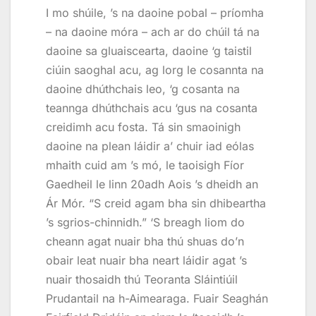
I mo shúile, ’s na daoine pobal – príomha
– na daoine móra – ach ar do chúil tá na
daoine sa gluaiscearta, daoine ‘g taistil
ciúin saoghal acu, ag lorg le cosannta na
daoine dhúthchais leo, ‘g cosanta na
teannga dhúthchais acu ‘gus na cosanta
creidimh acu fosta. Tá sin smaoinigh
daoine na plean láidir a’ chuir iad eólas
mhaith cuid am ’s mó, le taoisigh Fíor
Gaedheil le linn 20adh Aois ’s dheidh an
Ár Mór. “S creid agam bha sin dhibeartha
’s sgrios-chinnidh.” ‘S breagh liom do
cheann agat nuair bha thú shuas do’n
obair leat nuair bha neart láidir agat ’s
nuair thosaidh thú Teoranta Sláintiúil
Prudantail na h-Aimearaga. Fuair Seaghán