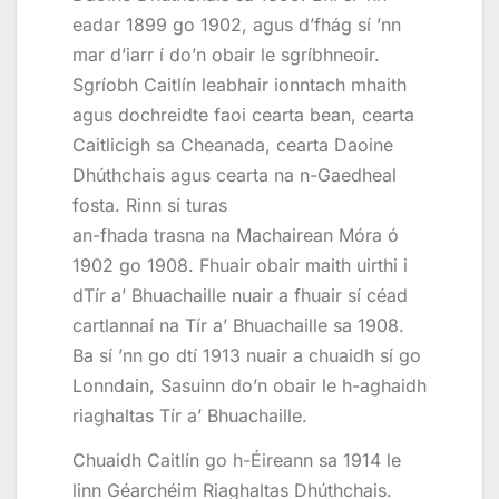
eadar 1899 go 1902, agus d’fhág sí ’nn
mar d’iarr í do’n obair le sgríbhneoir.
Sgríobh Caitlín leabhair ionntach mhaith
agus dochreidte faoi cearta bean, cearta
Caitlicigh sa Cheanada, cearta Daoine
Dhúthchais agus cearta na n-Gaedheal
fosta. Rinn sí turas
an-fhada trasna na Machairean Móra ó
1902 go 1908. Fhuair obair maith uirthi i
dTír a’ Bhuachaille nuair a fhuair sí céad
cartlannaí na Tír a’ Bhuachaille sa 1908.
Ba sí ’nn go dtí 1913 nuair a chuaidh sí go
Lonndain, Sasuinn do’n obair le h-aghaidh
riaghaltas Tír a’ Bhuachaille.
Chuaidh Caitlín go h-Éireann sa 1914 le
linn Géarchéim Riaghaltas Dhúthchais.