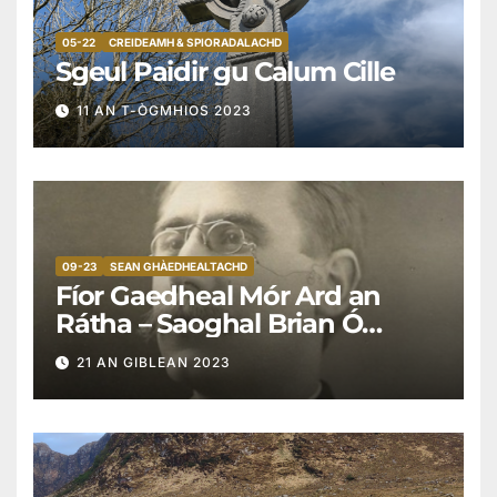
05-22
CREIDEAMH & SPIORADALACHD
Sgeul Paidir gu Calum Cille
11 AN T-ÒGMHIOS 2023
09-23
SEAN GHÀEDHEALTACHD
Fíor Gaedheal Mór Ard an
Rátha – Saoghal Brian Ó
Cianaigh (1877 go 1943)
21 AN GIBLEAN 2023