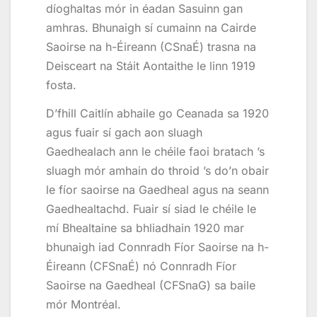
díoghaltas mór in éadan Sasuinn gan
amhras. Bhunaigh sí cumainn na Cairde
Saoirse na h-Éireann (CSnaÉ) trasna na
Deisceart na Stáit Aontaithe le linn 1919
fosta.
D’fhill Caitlín abhaile go Ceanada sa 1920
agus fuair sí gach aon sluagh
Gaedhealach ann le chéile faoi bratach ’s
sluagh mór amhain do throid ’s do’n obair
le fíor saoirse na Gaedheal agus na seann
Gaedhealtachd. Fuair sí siad le chéile le
mí Bhealtaine sa bhliadhain 1920 mar
bhunaigh iad Connradh Fíor Saoirse na h-
Éireann (CFSnaÉ) nó Connradh Fíor
Saoirse na Gaedheal (CFSnaG) sa baile
mór Montréal.