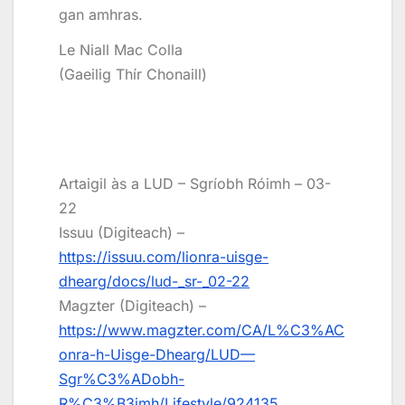
gan amhras.
Le Niall Mac Colla
(Gaeilig Thír Chonaill)
Artaigil às a LUD – Sgríobh Róimh – 03-
22
Issuu (Digiteach) –
https://issuu.com/lionra-uisge-
dhearg/docs/lud-_sr-_02-22
Magzter (Digiteach) –
https://www.magzter.com/CA/L%C3%AC
onra-h-Uisge-Dhearg/LUD—
Sgr%C3%ADobh-
R%C3%B3imh/Lifestyle/924135