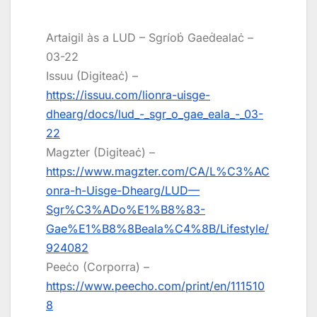
Artaigil às a LUD – Sgríoḃ Gaeḋealaċ –
03-22
Issuu (Digiteaċ) –
https://issuu.com/lionra-uisge-
dhearg/docs/lud_-_sgr_o_gae_eala_-_03-
22
Magzter (Digiteaċ) –
https://www.magzter.com/CA/L%C3%AC
onra-h-Uisge-Dhearg/LUD—
Sgr%C3%ADo%E1%B8%83-
Gae%E1%B8%8Beala%C4%8B/Lifestyle/
924082
Peeċo (Corporra) –
https://www.peecho.com/print/en/111510
8