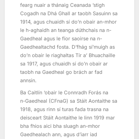
fearg nuair a thánaig Ceanada ’stigh
Cogadh na Dhá Ghall ar taobh Sasuinn sa
1914, agus chuaidh sí do’n obair an-mhor
le h-aghaidh an teanga dúthchais na n-
Gaedheal agus le fíor saoirse na n-
Gaedhealtachd fosta. D’fhág sí’muigh as
do’n obair le riaghaltas Tír a’ Bhuachaille
sa 1917, agus chuaidh sí do’n obair ar
taobh na Gaedheal go brách ar fad
annsin.
Ba Caitlín ‘obair le Connradh Forás na
n-Gaedheal (CFnaG) sa Stáit Aontaithe sa
1918, agus rinn sí turas fada trasna na
deisceart Stáit Aontaithe le linn 1919 mar
bha fhios aici bha sluagh an-mhor
Gaedhealach ann, agus d’iarr iad