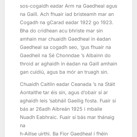
sos-cogaidh eadar Arm na Gaedheal agus
na Gaill. Ach fhuair iad bristeamh mar an
Cogadh na gCarad eadar 1922 go 1923.
Bha do cridhean acu bhriste mar sin
amhain mar chuaidh Gaedheal in éadan
Gaedheal sa cogadh seo, ‘gus fhuair na
Gaedheil na Sé Chonndae ’s Albainn do
throid ar aghaidh in éadan na Gaill amhain
gan cuidiú, agus ba mór an truagh sin.
Chuaidh Caitlín eadar Ceanada ’s na Stáit
Aontaithe tar éis sin, agus d’obair sí ar
aghaidh leis ’sabháil Gaeilig fosta. Fuair sí
bás ar 26adh Aibreán 1925 i mbaile
Nuadh Eabhraic. Fuair sí bás mar thánaig
na
h-Aillse uirthi. Ba Fíor Gaedheal í fhéin