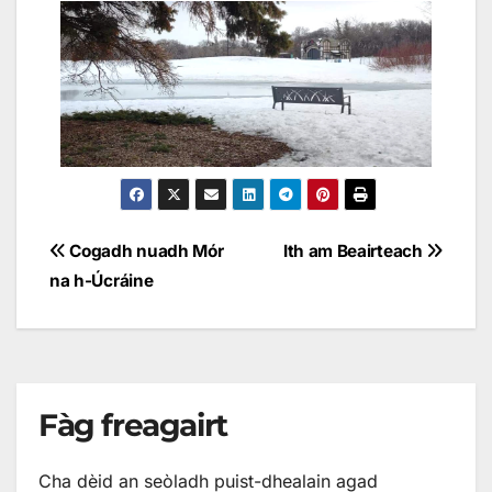
Cogadh nuadh Mór
Ith am Beairteach
na h-Úcráine
Fàg freagairt
Cha dèid an seòladh puist-dhealain agad