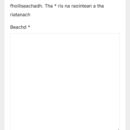
fhoillseachadh.
Tha
*
ris na raointean a tha
riatanach
Beachd
*