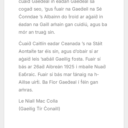
ċuaiḋ Gaeḋeal in éadan Gaeḋeal sa
cogaḋ seo, ‘gus ḟuair na Gaeḋeil na Sé
Ċonndae ’s Albainn do ṫroid ar aġaiḋ in
éadan na Gaill aṁain gan cuidiú, agus ba
mór an truaġ sin.
Ċuaiḋ Caitlín eadar Ceanada ’s na Stáit
Aontaiṫe tar éis sin, agus d’obair sí ar
aġaiḋ leis ’saḃáil Gaeilig fosta. Fuair sí
bás ar 26aḋ Aibreán 1925 i mbaile Nuaḋ
Eaḃraic. Fuair sí bás mar ṫánaig na h-
Aillse uirṫi. Ba Fíor Gaeḋeal í ḟéin gan
aṁras.
Le Niall Mac Colla
(Gaeilig Ṫír Ċonaill)