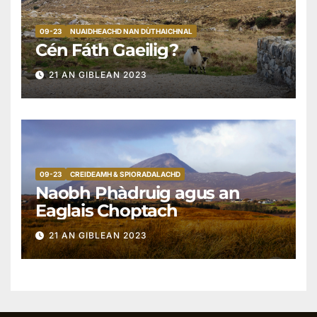
09-23
NUAIDHEACHD NAN DÙTHAICHNAL
Cén Fáth Gaeilig?
21 AN GIBLEAN 2023
09-23
CREIDEAMH & SPIORADALACHD
Naobh Phàdruig agus an
Eaglais Choptach
21 AN GIBLEAN 2023