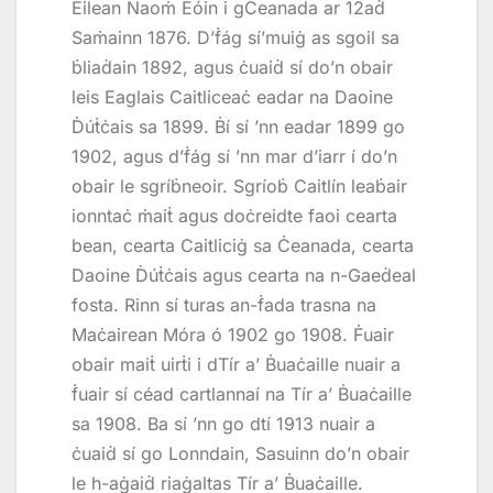
Eilean Naoṁ Eóin i gCeanada ar 12aḋ
Saṁainn 1876. D’ḟág sí’muiġ as sgoil sa
ḃliaḋain 1892, agus ċuaiḋ sí do’n obair
leis Eaglais Caitliceaċ eadar na Daoine
Ḋúṫċais sa 1899. Ḃí sí ’nn eadar 1899 go
1902, agus d’ḟág sí ’nn mar d’iarr í do’n
obair le sgríḃneoir. Sgríoḃ Caitlín leaḃair
ionntaċ ṁaiṫ agus doċreidte faoi cearta
bean, cearta Caitliciġ sa Ċeanada, cearta
Daoine Ḋúṫċais agus cearta na n-Gaeḋeal
fosta. Rinn sí turas an-ḟada trasna na
Maċairean Móra ó 1902 go 1908. Ḟuair
obair maiṫ uirṫi i dTír a’ Ḃuaċaille nuair a
ḟuair sí céad cartlannaí na Tír a’ Ḃuaċaille
sa 1908. Ba sí ’nn go dtí 1913 nuair a
ċuaiḋ sí go Lonndain, Sasuinn do’n obair
le h-aġaiḋ riaġaltas Tír a’ Ḃuaċaille.