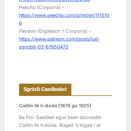
Peecho (Corporra) –
https://www.peecho.com/print/en/111510
6
Patreon (Digiteach ⁊ Corporra) –
https://www.patreon.com/posts/lud-
sgriobh-03-67650472
Sgríoḃ Gaeḋealaċ
Caitlín Ní h-Aoḋa (1876 go 1925)
Ba Fíor Gaeḋeal agus bean doċreidte
Caitlín Ní h-Aoḋa. Rugaḋ ’s tógaḋ í ar