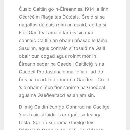
Ċuaiḋ Caitlín go h-Éireann sa 1914 le linn
Géarċéim Riaġaltas Ḋúṫċais. Ċreid sí sa
riaġaltas ḋúṫċais roiṁ an cuairt, aċ ba sí
Fíor Gaeḋeal aṁain tar éis sin mar
ċonnaic Caitlín an obair uaḃasaċ le láṁa
Sasuinn, agus ċonnaic sí ṫosaiḋ na Gaill
obair ċun cogaḋ agus roinnt mór in
Éireann eadar na Gaeḋeil Caitliciġ ’s na
Gaeḋeil Prodastúnaiċ mar d’iarr iad do
ḃris na neart láidir mór na Gaeḋeal. Ċreid
’s d’obair sí ċun fíor saoirse na Gaeḋeal
agus na Gaeḋealtaċd as an am sin.
D’imiġ Caitlín ċun go Connraḋ na Gaeilge
‘gus fuair sí láidir ’s crógaċt sa teanga
fosta. Sgríoḃ sí dráma Gaeilge leis