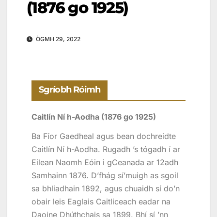
(1876 go 1925)
ÒGMH 29, 2022
Sgríobh Róimh
Caitlín Ní h-Aodha (1876 go 1925)
Ba Fíor Gaedheal agus bean dochreidte
Caitlín Ní h-Aodha. Rugadh ’s tógadh í ar
Eilean Naomh Eóin i gCeanada ar 12adh
Samhainn 1876. D’fhág sí’muigh as sgoil
sa bhliadhain 1892, agus chuaidh sí do’n
obair leis Eaglais Caitliceach eadar na
Daoine Dhúthchais sa 1899. Bhí sí ’nn