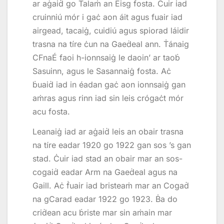
ar aġaiḋ go Talaṁ an Éisg fosta. Ċuir iad
cruinniú mór i gaċ aon áit agus fuair iad
airgead, tacaiġ, cuidiú agus spiorad láidir
trasna na tíre ċun na Gaeḋeal ann. Ṫánaig
CFnaÉ faoi h-ionnsaiġ le daoin’ ar taoḃ
Sasuinn, agus le Sasannaiġ fosta. Aċ
ḃuaiḋ iad in éadan gaċ aon ionnsaiġ gan
aṁras agus rinn iad sin leis crógaċt mór
acu fosta.
Leanaiġ iad ar aġaiḋ leis an obair trasna
na tíre eadar 1920 go 1922 gan sos ’s gan
stad. Ċuir iad stad an obair mar an sos-
cogaiḋ eadar Arm na Gaeḋeal agus na
Gaill. Aċ ḟuair iad bristeaṁ mar an Cogaḋ
na gCarad eadar 1922 go 1923. Ḃa do
criḋean acu ḃriste mar sin aṁain mar