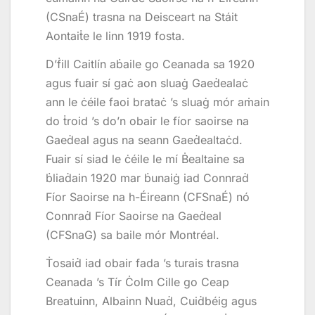
(CSnaÉ) trasna na Deisceart na Stáit
Aontaiṫe le linn 1919 fosta.
D’ḟill Caitlín aḃaile go Ceanada sa 1920
agus fuair sí gaċ aon sluaġ Gaeḋealaċ
ann le ċéile faoi brataċ ’s sluaġ mór aṁain
do ṫroid ’s do’n obair le fíor saoirse na
Gaeḋeal agus na seann Gaeḋealtaċd.
Fuair sí siad le ċéile le mí Ḃealtaine sa
ḃliaḋain 1920 mar ḃunaiġ iad Connraḋ
Fíor Saoirse na h-Éireann (CFSnaÉ) nó
Connraḋ Fíor Saoirse na Gaeḋeal
(CFSnaG) sa baile mór Montréal.
Ṫosaiḋ iad obair fada ’s turais trasna
Ceanada ’s Tír Ċolm Cille go Ceap
Breatuinn, Albainn Nuaḋ, Cuiḋbéig agus