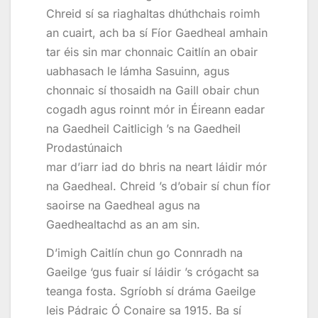
Chreid sí sa riaghaltas dhúthchais roimh
an cuairt, ach ba sí Fíor Gaedheal amhain
tar éis sin mar chonnaic Caitlín an obair
uabhasach le lámha Sasuinn, agus
chonnaic sí thosaidh na Gaill obair chun
cogadh agus roinnt mór in Éireann eadar
na Gaedheil Caitlicigh ’s na Gaedheil
Prodastúnaich
mar d’iarr iad do bhris na neart láidir mór
na Gaedheal. Chreid ’s d’obair sí chun fíor
saoirse na Gaedheal agus na
Gaedhealtachd as an am sin.
D’imigh Caitlín chun go Connradh na
Gaeilge ‘gus fuair sí láidir ’s crógacht sa
teanga fosta. Sgríobh sí dráma Gaeilge
leis Pádraic Ó Conaire sa 1915. Ba sí