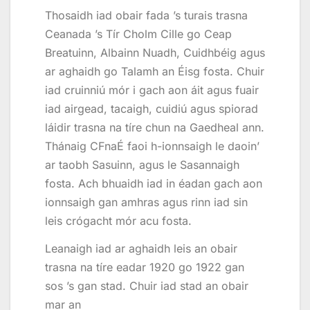
Thosaidh iad obair fada ’s turais trasna
Ceanada ’s Tír Cholm Cille go Ceap
Breatuinn, Albainn Nuadh, Cuidhbéig agus
ar aghaidh go Talamh an Éisg fosta. Chuir
iad cruinniú mór i gach aon áit agus fuair
iad airgead, tacaigh, cuidiú agus spiorad
láidir trasna na tíre chun na Gaedheal ann.
Thánaig CFnaÉ faoi h-ionnsaigh le daoin’
ar taobh Sasuinn, agus le Sasannaigh
fosta. Ach bhuaidh iad in éadan gach aon
ionnsaigh gan amhras agus rinn iad sin
leis crógacht mór acu fosta.
Leanaigh iad ar aghaidh leis an obair
trasna na tíre eadar 1920 go 1922 gan
sos ’s gan stad. Chuir iad stad an obair
mar an