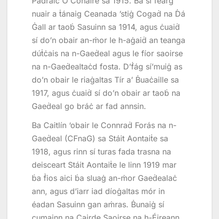
Pádraic Ó Conaire sa 1915. Ba sí fearg
nuair a ṫánaig Ceanada ’stiġ Cogaḋ na Ḋá
Ġall ar taoḃ Sasuinn sa 1914, agus ċuaiḋ
sí do’n obair an-ṁor le h-aġaiḋ an teanga
dúṫċais na n-Gaeḋeal agus le fíor saoirse
na n-Gaeḋealtaċd fosta. D’ḟág sí’muiġ as
do’n obair le riaġaltas Tír a’ Ḃuaċaille sa
1917, agus ċuaiḋ sí do’n obair ar taoḃ na
Gaeḋeal go bráċ ar fad annsin.
Ba Caitlín ‘obair le Connraḋ Forás na n-
Gaeḋeal (CFnaG) sa Stáit Aontaiṫe sa
1918, agus rinn sí turas fada trasna na
deisceart Stáit Aontaiṫe le linn 1919 mar
ḃa ḟios aici ḃa sluaġ an-ṁor Gaeḋealaċ
ann, agus d’iarr iad díoġaltas mór in
éadan Sasuinn gan aṁras. Ḃunaiġ sí
cumainn na Cairde Saoirse na h-Éireann