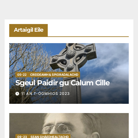
Artaigil Eile
05-22
CREIDEAMH & SPIORADALACHD
Sgeul Paidir gu Calum Cille
11 AN T-ÒGMHIOS 2023
09-23
SEAN GHÀEDHEALTACHD