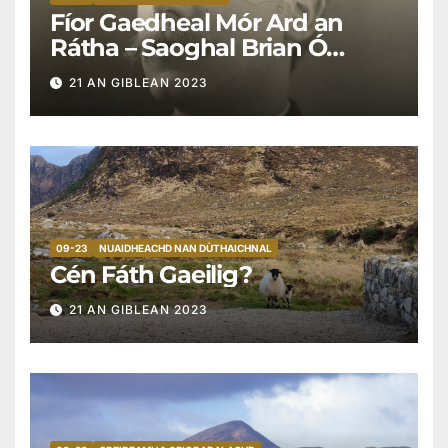
Fíor Gaedheal Mór Ard an
Rátha – Saoghal Brian Ó
Cianaigh (1877 go 1943)
21 AN GIBLEAN 2023
09-23
NUAIDHEACHD NAN DÙTHAICHNAL
Cén Fáth Gaeilig?
21 AN GIBLEAN 2023