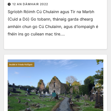
12 AN DÀMHAIR 2022
Sgríobh Róimh Cú Chulainn agus Tír na Marbh
(Cuid a Dó) Go tobann, thánaig garda dhearg
amháin chun go Cú Chulainn, agus d’iompaigh é
fhéin ins go cuilean mac tíre.…