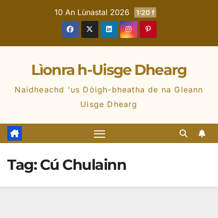
Skip
10 An Lùnastal 2026
1:20 f
to
content
Lìonra h-Uisge Dhearg
Naidheachd 'us Dòigh-bheatha de na Gleann
Uisge Dhearg
Tag:
Cú Chulainn