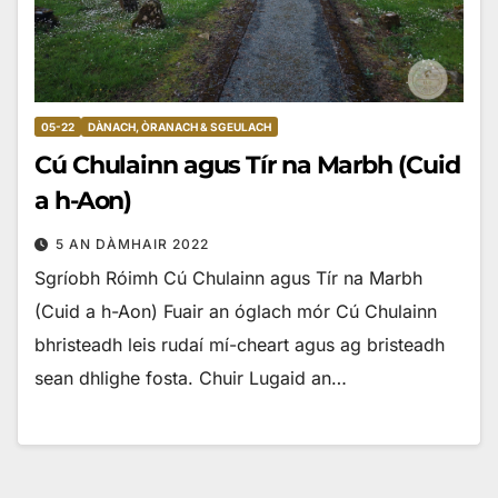
05-22
DÀNACH, ÒRANACH & SGEULACH
Cú Chulainn agus Tír na Marbh (Cuid
a h-Aon)
5 AN DÀMHAIR 2022
Sgríobh Róimh Cú Chulainn agus Tír na Marbh
(Cuid a h-Aon) Fuair an óglach mór Cú Chulainn
bhristeadh leis rudaí mí-cheart agus ag bristeadh
sean dhlighe fosta. Chuir Lugaid an…