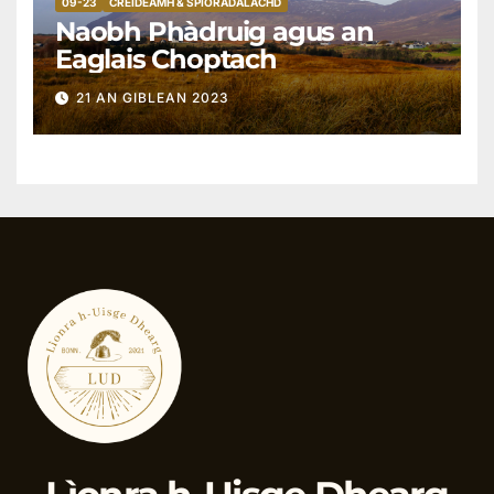
09-23
CREIDEAMH & SPIORADALACHD
Naobh Phàdruig agus an
Eaglais Choptach
21 AN GIBLEAN 2023