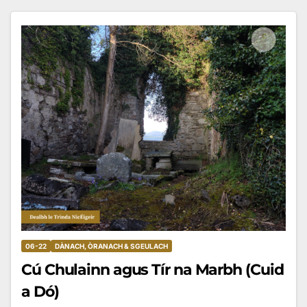
06-22
DÀNACH, ÒRANACH & SGEULACH
Cú Chulainn agus Tír na Marbh (Cuid
a Dó)