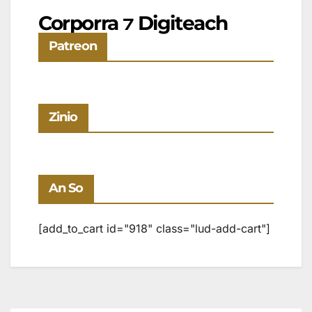
Corporra ⁊ Digiteach
Patreon
Zinio
An So
[add_to_cart id="918" class="lud-add-cart"]