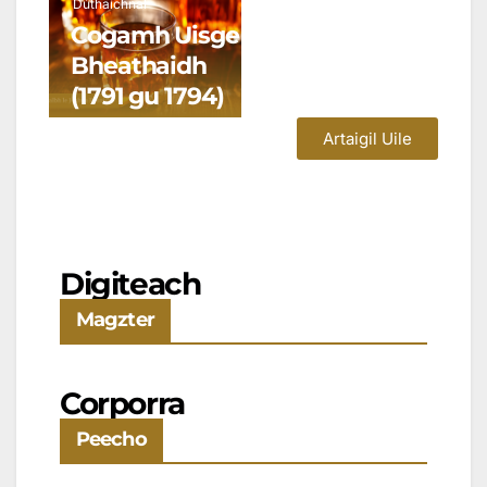
Dùthaichnal
Cogamh Uisge
Bheathaidh
(1791 gu 1794)
Artaigil Uile
Digiteach
Magzter
Corporra
Peecho