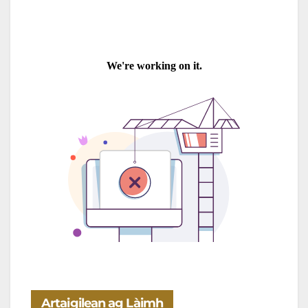
Artaigilean ag Làimh