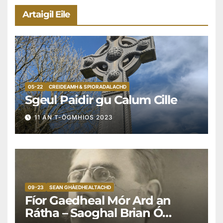
Artaigil Eile
05-22
CREIDEAMH & SPIORADALACHD
Sgeul Paidir gu Calum Cille
11 AN T-ÒGMHIOS 2023
09-23
SEAN GHÀEDHEALTACHD
Fíor Gaedheal Mór Ard an
Rátha – Saoghal Brian Ó