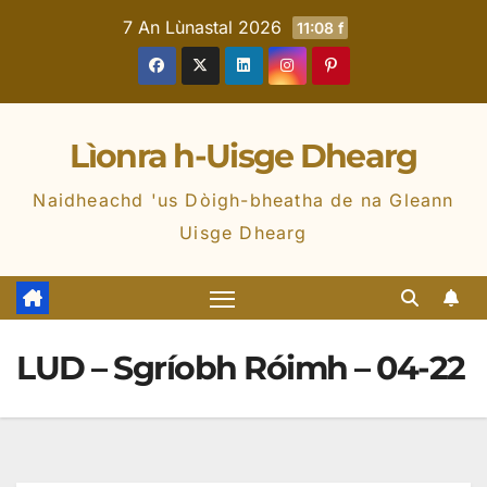
7 An Lùnastal 2026
11:08 f
Lìonra h-Uisge Dhearg
Naidheachd 'us Dòigh-bheatha de na Gleann
Uisge Dhearg
LUD – Sgríobh Róimh – 04-22