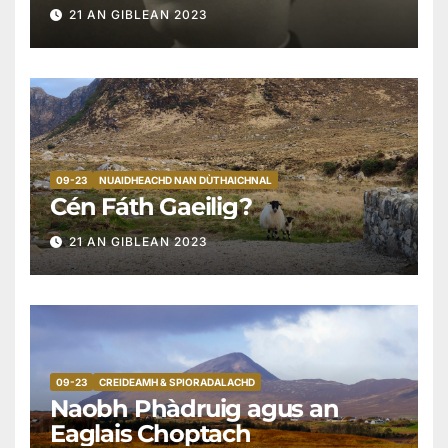
Cianaigh (1877 go 1943)
21 AN GIBLEAN 2023
09-23
NUAIDHEACHD NAN DÙTHAICHNAL
Cén Fáth Gaeilig?
21 AN GIBLEAN 2023
09-23
CREIDEAMH & SPIORADALACHD
Naobh Phàdruig agus an
Eaglais Choptach