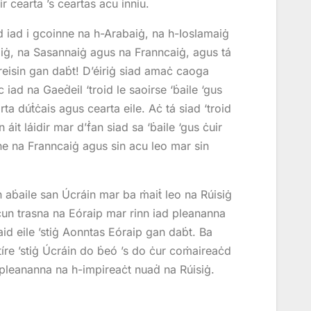
ir cearta ’s ceartas acu inniu.
d iad i gcoinne na h-Arabaiġ, na h-Ioslamaiġ
aiġ, na Sasannaiġ agus na Franncaiġ, agus tá
reisin gan daḃt! D’éiriġ siad amaċ caoga
 iad na Gaeḋeil ‘troid le saoirse ‘ḃaile ‘gus
ta dúṫċais agus cearta eile. Aċ tá siad ‘troid
n áit láidir mar d’ḟan siad sa ‘ḃaile ‘gus ċuir
e na Franncaiġ agus sin acu leo mar sin
n aḃaile san Úcráin mar ba ṁaiṫ leo na Rúisiġ
ċun trasna na Eóraip mar rinn iad pleananna
aid eile ’stiġ Aonntas Eóraip gan daḃt. Ba
 tíre ’stiġ Úcráin do ḃeó ’s do ċur coṁaireaċd
s pleananna na h-impireaċt nuaḋ na Rúisiġ.