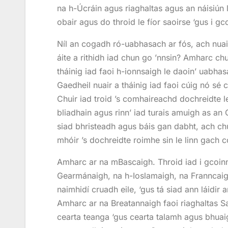
na h-Úcráin agus riaghaltas agus an náisiún
obair agus do throid le fíor saoirse ‘gus i gc
Níl an cogadh ró-uabhasach ar fós, ach nuair
áite a rithidh iad chun go ’nnsin? Amharc chun 
tháinig iad faoi h-ionnsaigh le daoin’ uabha
Gaedheil nuair a tháinig iad faoi cúig nó sé 
Chuir iad troid ’s comhaireachd dochreidte l
bliadhain agus rinn’ iad turais amuigh as an
siad bhristeadh agus báis gan dabht, ach ch
mhóir ’s dochreidte roimhe sin le linn gach 
Amharc ar na mBascaigh. Throid iad i gcoin
Gearmánaigh, na h-Ioslamaigh, na Franncaig
naimhidí cruadh eile, ‘gus tá siad ann láidir 
Amharc ar na Breatannaigh faoi riaghaltas Sa
cearta teanga ‘gus cearta talamh agus bhuai