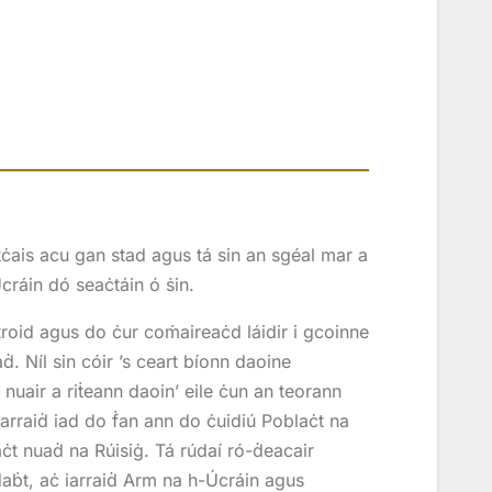
úṫċais acu gan stad agus tá sin an sgéal mar a
ráin dó seaċtáin ó ṡin.
ṫroid agus do ċur coṁaireaċd láidir i gcoinne
aḋ. Níl sin cóir ’s ceart bíonn daoine
 nuair a riṫeann daoin’ eile ċun an teorann
. Iarraiḋ iad do ḟan ann do ċuidiú Poblaċt na
ċt nuaḋ na Rúisiġ. Tá rúdaí ró-ḋeacair
daḃt, aċ iarraiḋ Arm na h-Úcráin agus