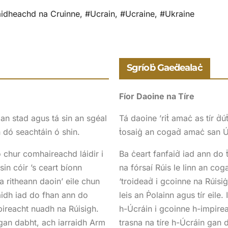
idheachd na Cruinne
,
#Ucrain
,
#Ucraine
,
#Ukraine
Sgríoḃ Gaeḋealaċ
Fíor Daoine na Tíre
gan stad agus tá sin an sgéal
Tá daoine ’riṫ amaċ as tír ḋ
dó seachtáin ó shin.
ṫosaiġ an cogaḋ amaċ san Úc
 chur comhaireachd láidir i
Ba ċeart fanfaiḋ iad ann do 
sin cóir ’s ceart bíonn
na fórsaí Rúis le linn an cog
a ritheann daoin’ eile chun
‘troideaḋ i gcoinne na Rúisiġ
raidh iad do fhan ann do
leis an Ṗolainn agus tír eile
pireacht nuadh na Rúisigh.
h-Úcráin i gcoinne h-impirea
 gan dabht, ach iarraidh Arm
trasna na tíre h-Úcráin gan 