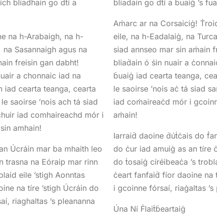
ch bliadhain go dtí a
bliaḋain go dtí a ḃuaiġ ’s fua
Aṁarc ar na Corsaiciġ! Ṫroi
ne na h-Arabaigh, na h-
eile, na h-Eadalaiġ, na Turc
h, na Sasannaigh agus na
siad annseo mar sin aṁain f
ain freisin gan dabht!
bliaḋain ó ṡin nuair a ċonnaic
uair a chonnaic iad na
ḃuaiġ iad cearta teanga, cear
gh iad cearta teanga, cearta
le saoirse ’nois aċ tá siad sa
 le saoirse ’nois ach tá siad
iad coṁaireaċd mór i gcoinn
s chuir iad comhaireachd mór i
aṁain!
 sin amhain!
Iarraiḋ daoine ḋúṫċais do ḟa
san Úcráin mar ba mhaith leo
do ċur iad amuiġ as an tíre 
n trasna na Eóraip mar rinn
do ṫosaiġ círéibeaċa ’s trobl
laid eile ’stigh Aonntas
ċeart fanfaiḋ fíor daoine na
ine na tíre ’stigh Úcráin do
i gcoinne fórsaí, riaġaltas ’
í, riaghaltas ’s pleananna
Úna Ní Ḟlaiṫḃeartaiġ