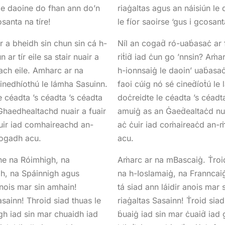
 le daoine do fhan ann do’n
riaġaltas agus an náisiún le
osanta na tíre!
le fíor saoirse ‘gus i gcosant
 a bheidh sin chun sin cá h-
Níl an cogaḋ ró-uaḃasaċ ar f
ar tír eile sa stair nuair a
riṫiḋ iad ċun go ’nnsin? Aṁarc
sach eile. Amharc ar na
h-ionnsaiġ le daoin’ uaḃasaċ
cinedhíothú le lámha Sasuinn.
faoi cúig nó sé cineḋíoṫú le
e céadta ’s céadta ’s céadta
doċreidte le céadta ’s céadta
 Ghaedhealtachd nuair a fuair
amuiġ as an Ġaeḋealtaċd nuai
uir iad comhaireachd an-
aċ ċuir iad coṁaireaċd an-ṁó
cogadh acu.
acu.
ne na Róimhigh, na
Aṁarc ar na mBascaiġ. Ṫroid
h, na Spáinnigh agus
na h-Ioslamaiġ, na Franncaiġ
anois mar sin amhain!
tá siad ann láidir anois mar
sainn! Throid siad thuas le
riaġaltas Sasainn! Ṫroid sia
gh iad sin mar chuaidh iad
ḃuaiġ iad sin mar ċuaiḋ iad