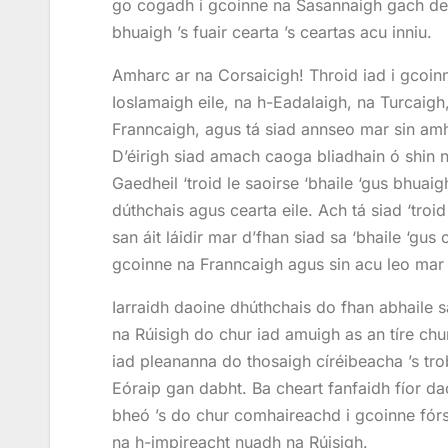
go cogadh i gcoinne na Sasannaigh gach dei
bhuaigh ’s fuair cearta ’s ceartas acu inniu.
Amharc ar na Corsaicigh! Throid iad i gcoin
Ioslamaigh eile, na h-Eadalaigh, na Turcaig
Franncaigh, agus tá siad annseo mar sin amh
D’éirigh siad amach caoga bliadhain ó shin n
Gaedheil ‘troid le saoirse ‘bhaile ‘gus bhuai
dúthchais agus cearta eile. Ach tá siad ‘troid
san áit láidir mar d’fhan siad sa ‘bhaile ‘gu
gcoinne na Franncaigh agus sin acu leo mar
Iarraidh daoine dhúthchais do fhan abhaile 
na Rúisigh do chur iad amuigh as an tíre chu
iad pleananna do thosaigh círéibeacha ’s trob
Eóraip gan dabht. Ba cheart fanfaidh fíor dao
bheó ’s do chur comhaireachd i gcoinne fórsa
na h-impireacht nuadh na Rúisigh.