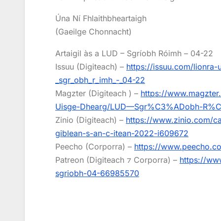
Úna Ní Fhlaithbheartaigh
(Gaeilge Chonnacht)
Artaigil às a LUD – Sgríobh Róimh – 04-22
Issuu (Digiteach) –
https://issuu.com/lionra
_sgr_obh_r_imh_-_04-22
Magzter (Digiteach ) –
https://www.magzt
Uisge-Dhearg/LUD—Sgr%C3%ADobh-R%C3%
Zinio (Digiteach) –
https://www.zinio.com/c
giblean-s-an-c-itean-2022-i609672
Peecho (Corporra) –
https://www.peecho.co
Patreon (Digiteach ⁊ Corporra) –
https://ww
sgriobh-04-66985570