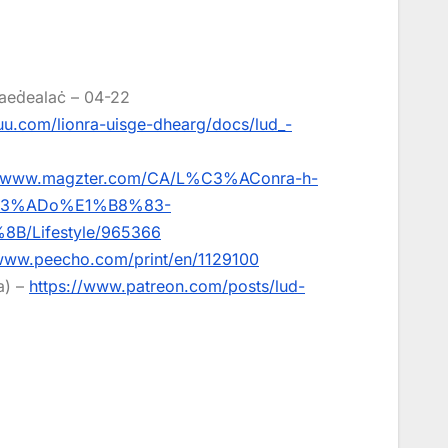
Gaeḋealaċ – 04-22
suu.com/lionra-uisge-dhearg/docs/lud_-
//www.magzter.com/CA/L%C3%AConra-h-
%C3%ADo%E1%B8%83-
/Lifestyle/965366
/www.peecho.com/print/en/1129100
a) –
https://www.patreon.com/posts/lud-