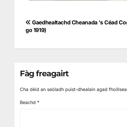
Gaedhealtachd Cheanada ’s Céad Cog
go 1919)
Fàg freagairt
Cha dèid an seòladh puist-dhealain agad fhoillse
Beachd
*