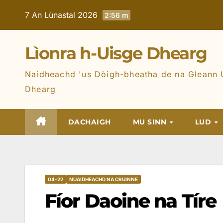
7 An Lùnastal 2026
2:56 m
Lìonra h-Uisge Dhearg
Naidheachd 'us Dòigh-bheatha de na Gleann 
Dhearg
DACHAIGH
MU SINN
LUD
04-22
NUAIDHEACHD NA CRUINNE
Fíor Daoine na Tíre