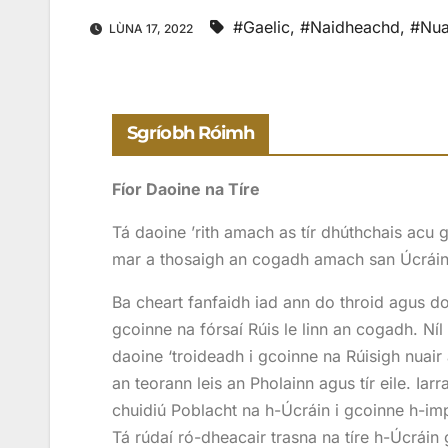
#Gaelic
,
#Naidheachd
,
#Nua
LÙNA 17, 2022
Sgríobh Róimh
Fíor Daoine na Tíre
Tá daoine ’rith amach as tír dhúthchais acu 
mar a thosaigh an cogadh amach san Úcráin 
Ba cheart fanfaidh iad ann do throid agus do
gcoinne na fórsaí Rúis le linn an cogadh. Níl 
daoine ‘troideadh i gcoinne na Rúisigh nuair 
an teorann leis an Pholainn agus tír eile. Iar
chuidiú Poblacht na h-Úcráin i gcoinne h-im
Tá rúdaí ró-dheacair trasna na tíre h-Úcráin