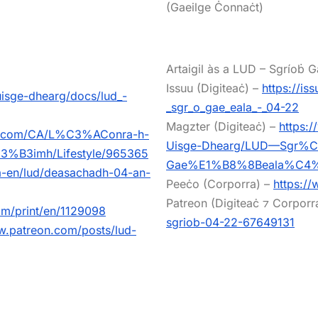
(Gaeilge Ċonnaċt)
Artaigil às a LUD – Sgríoḃ 
Issuu (Digiteaċ) –
https://is
-uisge-dhearg/docs/lud_-
_sgr_o_gae_eala_-_04-22
Magzter (Digiteaċ) –
https:
er.com/CA/L%C3%AConra-h-
Uisge-Dhearg/LUD—Sgr
B3imh/Lifestyle/965365
Gae%E1%B8%8Beala%C4%8B
a-en/lud/deasachadh-04-an-
Peeċo (Corporra) –
https:/
Patreon (Digiteaċ ⁊ Corporr
m/print/en/1129098
sgriob-04-22-67649131
w.patreon.com/posts/lud-