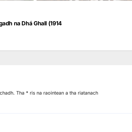
adh na Dhá Ghall (1914
achadh.
Tha
*
ris na raointean a tha riatanach