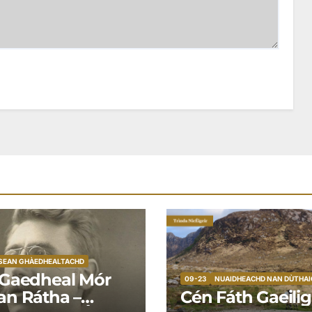
SEAN GHÀEDHEALTACHD
 Gaedheal Mór
09-23
NUAIDHEACHD NAN DÙTHA
an Rátha –
Cén Fáth Gaeili