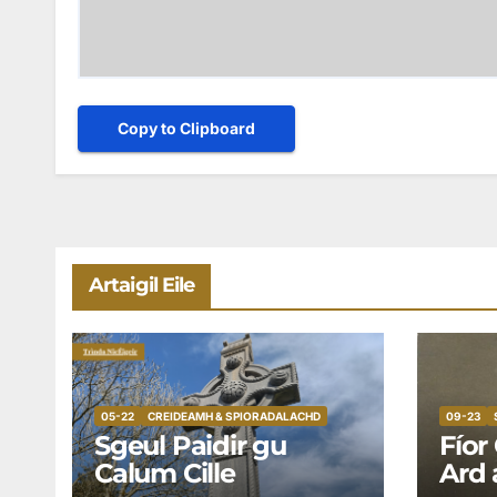
Copy to Clipboard
Artaigil Eile
05-22
CREIDEAMH & SPIORADALACHD
09-23
Sgeul Paidir gu
Fíor
Calum Cille
Ard 