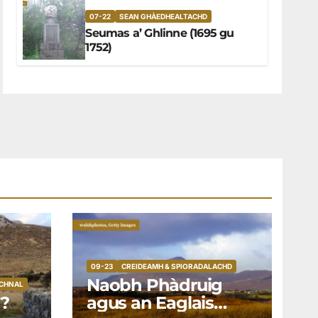
07-22
SEAN GHÀEDHEALTACHD
Seumas a’ Ghlinne (1695 gu
1752)
09-23
CREIDEAMH & SPIORADALACHD
Naobh Phàdruig
ICHNAL
g?
agus an Eaglais