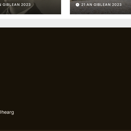
hal Brian Ó
N GIBLEAN 2023
21 AN GIBLEAN 2023
aigh (1877 go
)
Dhearg