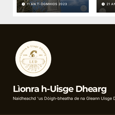
Saog
11 AN T-ÒGMHIOS 2023
21 A
Cian
1943
Lìonra h-Uisge Dhearg
Naidheachd 'us Dòigh-bheatha de na Gleann Uisge 