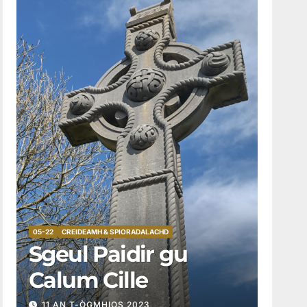
05-22
CREIDEAMH & SPIORADALACHD
Sgeul Paidir gu
Calum Cille
11 AN T-ÒGMHIOS 2023