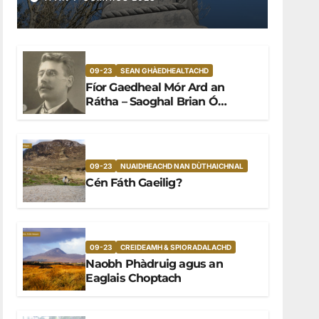
09-23
SEAN GHÀEDHEALTACHD
Fíor Gaedheal Mór Ard an
Rátha – Saoghal Brian Ó
Cianaigh (1877 go 1943)
09-23
NUAIDHEACHD NAN DÙTHAICHNAL
Cén Fáth Gaeilig?
09-23
CREIDEAMH & SPIORADALACHD
Naobh Phàdruig agus an
Eaglais Choptach