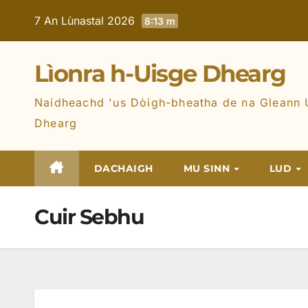
Skip
7 An Lùnastal 2026
8:13 m
to
content
Lìonra h-Uisge Dhearg
Naidheachd 'us Dòigh-bheatha de na Gleann 
Dhearg
DACHAIGH
MU SINN
LUD
Cuir Sebhu